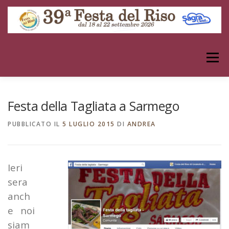
Passa
al
contenuto
Menu
IL MONDO DEL RISO
DENTRO LA FESTA
Festa della Tagliata a Sarmego
PUBBLICATO IL
5 LUGLIO 2015
DI
ANDREA
GALLERIE
ALTRI EVENTI
ARCHIVIO
Ieri
INFORMAZIONI
sera
anch
e noi
siam