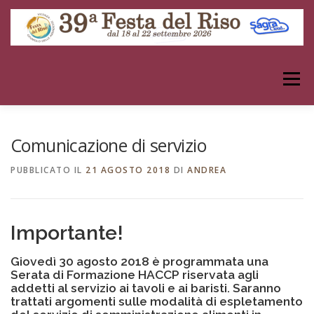
Passa
al
contenuto
Menu
IL MONDO DEL RISO
DENTRO LA FESTA
Comunicazione di servizio
PUBBLICATO IL
21 AGOSTO 2018
DI
ANDREA
GALLERIE
ALTRI EVENTI
ARCHIVIO
Importante!
INFORMAZIONI
Giovedì 30 agosto 2018 è programmata una
Serata di Formazione HACCP riservata agli
addetti al servizio ai tavoli e ai baristi. Saranno
trattati argomenti sulle modalità di espletamento